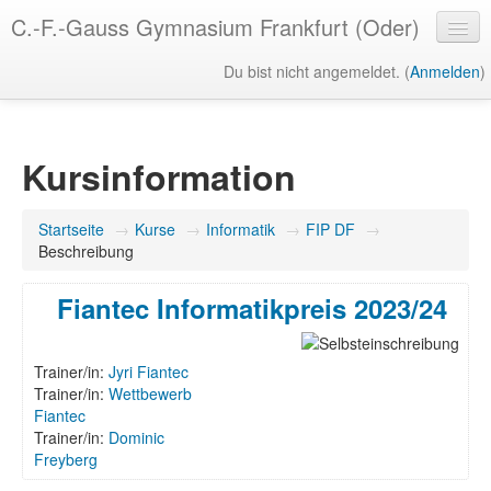
C.-F.-Gauss Gymnasium Frankfurt (Oder)
Du bist nicht angemeldet. (
Anmelden
)
Deutsch (du) ‎(de_du)‎
Kursinformation
Startseite
→
Kurse
→
Informatik
→
FIP DF
→
Beschreibung
Fiantec Informatikpreis 2023/24
Trainer/in:
Jyri Fiantec
Trainer/in:
Wettbewerb
Fiantec
Trainer/in:
Dominic
Freyberg