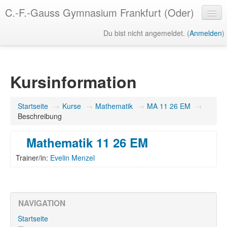
C.-F.-Gauss Gymnasium Frankfurt (Oder)
Du bist nicht angemeldet. (
Anmelden
)
Deutsch (du) ‎(de_du)‎
Kursinformation
Startseite
→
Kurse
→
Mathematik
→
MA 11 26 EM
→
Beschreibung
Mathematik 11 26 EM
Trainer/in:
Evelin Menzel
NAVIGATION
Startseite